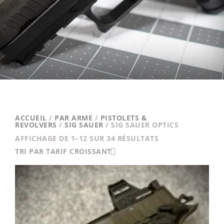
ACCUEIL
/
PAR ARME
/
PISTOLETS &
REVOLVERS
/
SIG SAUER
/ SIG SAUER OPTICS
TRIÉ
AFFICHAGE DE 1–12 SUR 34 RÉSULTATS
PAR
TRI PAR TARIF CROISSANT
PRIX
CROISSANT