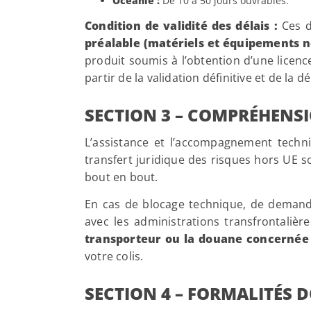
Océanie :
De 10 à 50 jours ouvrables.
Condition de validité des délais :
Ces d
préalable (matériels et équipements n
produit soumis à l’obtention d’une licen
partir de la validation définitive et de la
SECTION 3 – COMPRÉHENSI
L’assistance et l’accompagnement techn
transfert juridique des risques hors UE so
bout en bout.
En cas de blocage technique, de demande
avec les administrations transfrontalièr
transporteur ou la douane concernée
votre colis.
SECTION 4 – FORMALITÉS 