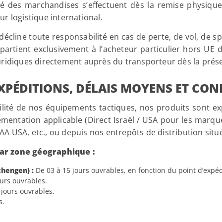
ité des marchandises s’effectuent dès la remise physiqu
r logistique international.
écline toute responsabilité en cas de perte, de vol, de sp
appartient exclusivement à l’acheteur particulier hors U
uridiques directement auprès du transporteur dès la prése
EXPÉDITIONS, DÉLAIS MOYENS ET CON
çabilité de nos équipements tactiques, nos produits sont e
lementation applicable (Direct Israël / USA pour les mar
A USA, etc., ou depuis nos entrepôts de distribution situ
par zone géographique :
hengen) :
De 03 à 15 jours ouvrables, en fonction du point d’expédit
urs ouvrables.
jours ouvrables.
s.