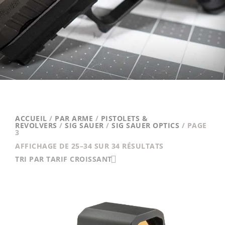
ACCUEIL
/
PAR ARME
/
PISTOLETS &
REVOLVERS
/
SIG SAUER
/
SIG SAUER OPTICS
/ PAGE
3
TRIÉ
AFFICHAGE DE 25–34 SUR 34 RÉSULTATS
PAR
TRI PAR TARIF CROISSANT
PRIX
CROISSANT