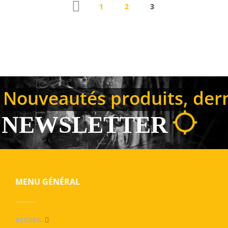
1
2
3
Nouveautés produits, derni
NEWSLETTER
MENU GÉNÉRAL
ACCUEIL