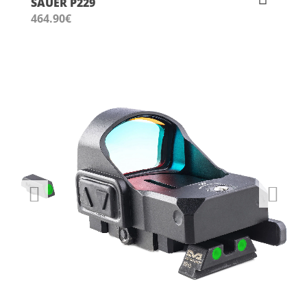
SAUER P229
464.90
€