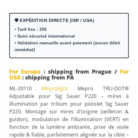
🛡️ EXPÉDITION DIRECTE (ISR / USA)
• Tarif fixe : 25€
• Suivi sécurisé international
• Validation manuelle avant paiement (aucun débit
immédiat)
For Europe
: shipping from Prague /
For
USA
: shipping from PA
ML-20110
Meprolight
Mepro TRU-DOT®
Adjustable pour Sig Sauer P220 – mires à
illumination par tritium pour pistolet Sig Sauer
P220. Montage sur mires d’origine (œilleton &
guidon), modulation de l’illumination (VERT) en
fonction de la lumière ambiante, prise de visée
rapide & fiable, parfaitement alignée sur la cible –