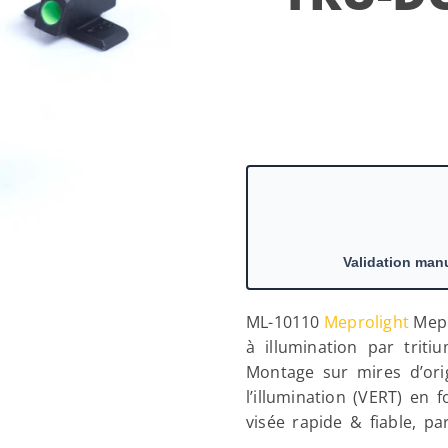
ML-10110
Meprolight
Mepr
à illumination par trit
Montage sur mires d’ori
l’illumination (VERT) en 
visée rapide & fiable, pa