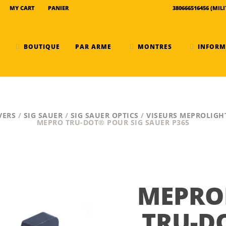
MY CART
PANIER
BOUTIQUE
PAR ARME
MONTRES
VERS
/
SIG SAUER
/
SIG SAUER OPTICS
/
VISEURS MEPROLIGH
MEPRO TRU-DOT® POUR SIG SAUER P365
MEPRO
TRU-D