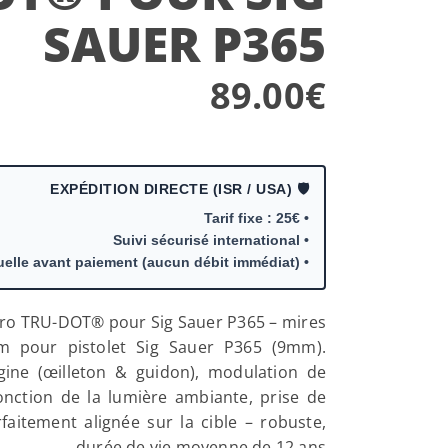
SAUER P365
89.00
€
🛡️ EXPÉDITION DIRECTE (ISR / USA)
• Tarif fixe : 25€
• Suivi sécurisé international
• Validation manuelle avant paiement (aucun débit immédiat)
o TRU-DOT® pour Sig Sauer P365 – mires
ium pour pistolet Sig Sauer P365 (9mm).
gine (œilleton & guidon), modulation de
fonction de la lumière ambiante, prise de
rfaitement alignée sur la cible – robuste,
durée de vie moyenne de 12 ans.