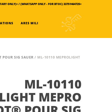
+33751464725 (WHATSAPP ONLY - FOR BTOC) / +380666516456 (MILITARY ONLY)
INFORMATIONS
ARES MILI
T POUR SIG SAUER
/ ML-10110 MEPROLIGHT
ML-10110
LIGHT MEPRO
OT® POUR SIG