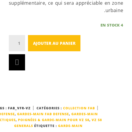
suppléme
Quantity
UGS :
FAB_VFR-V
DEFENSE
,
GARDE
TACTIQUES
,
POIG
GENERA