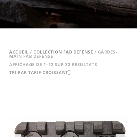
ACCUEIL
/
COLLECTION FAB DEFENSE
/ GARDES-
MAIN FAB DEFENSE
TRIÉ
AFFICHAGE DE 1–12 SUR 32 RÉSULTATS
PAR
TRI PAR TARIF CROISSANT
PRIX
CROISSANT