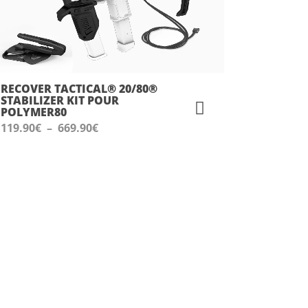
RECOVER TACTICAL® 20/80®
STABILIZER KIT POUR
POLYMER80
Plage
119.90
€
–
669.90
€
de
prix :
119.90€
à
669.90€