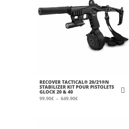
RECOVER TACTICAL® 20/21®N
STABILIZER KIT POUR PISTOLETS
GLOCK 20 & 40
Plage
99.90
€
–
649.90
€
de
prix :
99.90€
à
649.90€