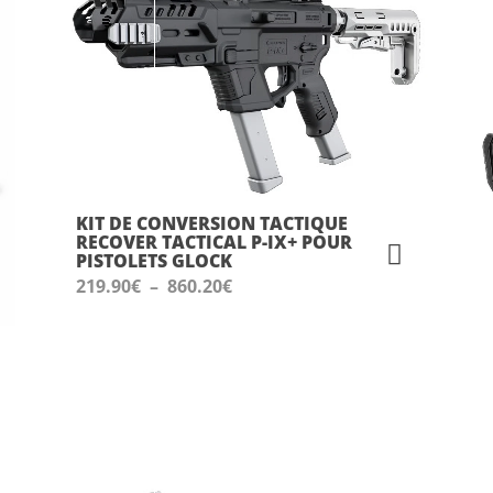
KIT DE CONVERSION TACTIQUE
RECOVER TACTICAL P-IX+ POUR
PISTOLETS GLOCK
Plage
219.90
€
–
860.20
€
de
prix :
219.90€
à
860.20€