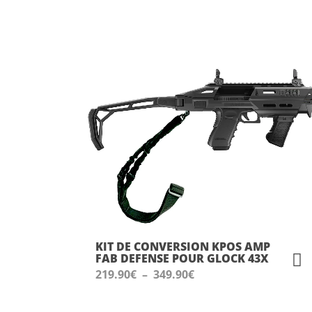
689.90€
KIT DE CONVERSION KPOS AMP
FAB DEFENSE POUR GLOCK 43X
Plage
219.90
€
–
349.90
€
de
prix :
219.90€