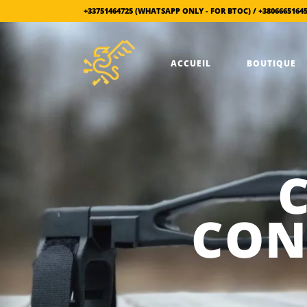
+33751464725 (WHATSAPP ONLY - FOR BTOC) / +3806665164
ACCUEIL
BOUTIQUE
CON