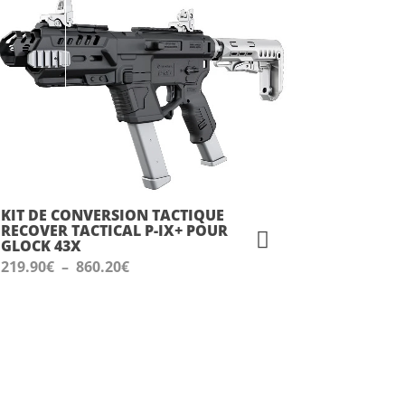
KIT DE CONVERSION TACTIQUE
RECOVER TACTICAL P-IX+ POUR
GLOCK 43X
Plage
219.90
€
–
860.20
€
de
prix :
219.90€
à
860.20€