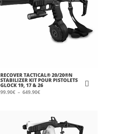
RECOVER TACTICAL® 20/20®N
STABILIZER KIT POUR PISTOLETS
GLOCK 19, 17 & 26
Plage
99.90
€
–
649.90
€
de
prix :
99.90€
à
649.90€