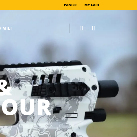
PANIER
MY CART
 MILI
&
POUR