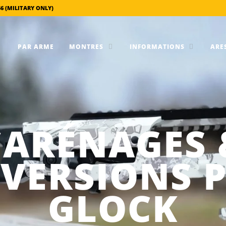
56 (MILITARY ONLY)
PAR ARME
MONTRES
INFORMATIONS
ARES
CARÉNAGES 
VERSIONS 
GLOCK