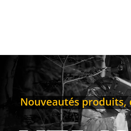
à
349.90€
Nouveautés produits, d