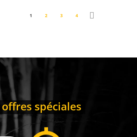
1
2
3
4
 offres spéciales