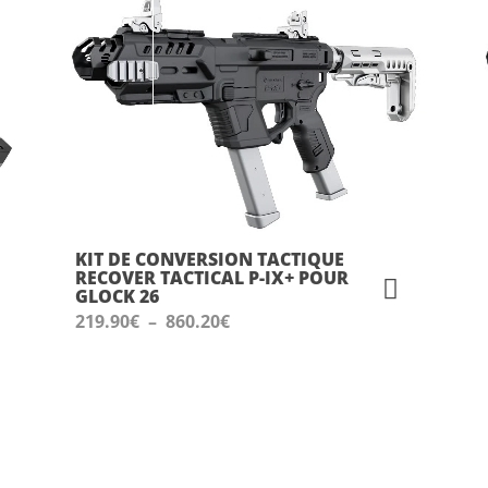
KIT DE CONVERSION TACTIQUE
RECOVER TACTICAL P-IX+ POUR
GLOCK 26
Plage
219.90
€
–
860.20
€
de
prix :
219.90€
à
860.20€