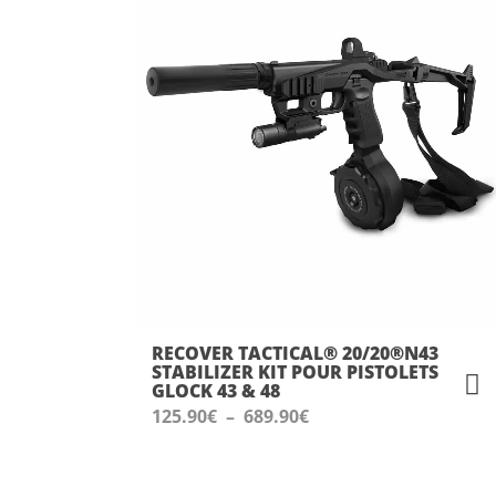
RECOVER TACTICAL® 20/20®N43
STABILIZER KIT POUR PISTOLETS
GLOCK 43 & 48
Plage
125.90
€
–
689.90
€
de
prix :
125.90€
à