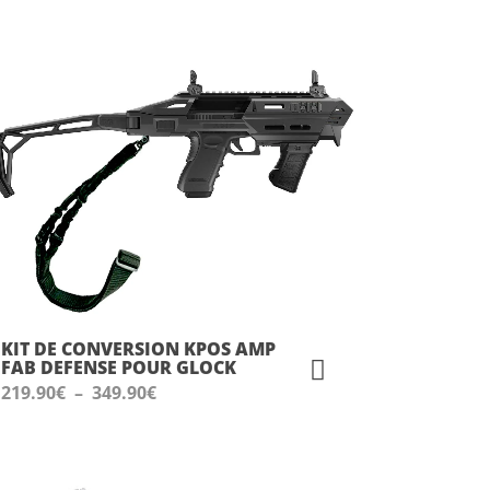
KIT DE CONVERSION KPOS AMP
FAB DEFENSE POUR GLOCK
Plage
219.90
€
–
349.90
€
de
prix :
219.90€
à
349.90€