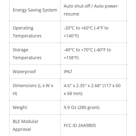
Auto shut-off / Auto power-
Energy Saving System
resume
Operating
-20°C to +60°C (-4°F to
Temperatures
+140°F)
Storage
-40°C to +70°C (-40°F to
Temperatures
+158°F)
Waterproof
IP67
Dimensions (L x W x
4.6″ x 2.35″ x 2.68″ (117 x 60
H)
x 68 mm)
Weight
9.9 Oz (280 gram)
BLE Modular
FCC ID 2AA9B05
Approval