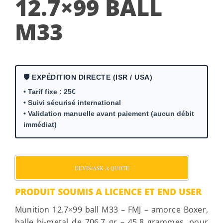
12.7×99 BALL
M33
🛡️ EXPÉDITION DIRECTE (ISR / USA)
• Tarif fixe : 25€
• Suivi sécurisé international
• Validation manuelle avant paiement (aucun débit
immédiat)
DEVIS/ASK A QUOTE
PRODUIT SOUMIS A LICENCE ET END USER
Munition 12.7×99 ball M33 – FMJ – amorce Boxer,
balle bi-metal de 706.7 gr – 45.8 grammes, pour