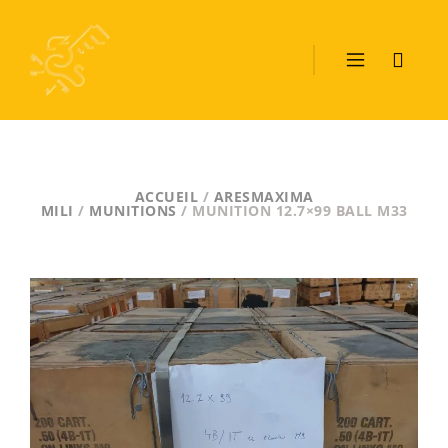
ACCUEIL
/
ARESMAXIMA
MILI
/
MUNITIONS
/ MUNITION 12.7×99 BALL M33