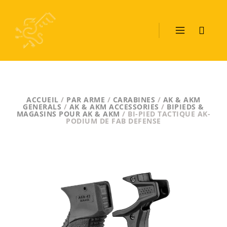
ACCUEIL
/
PAR ARME
/
CARABINES
/
AK & AKM
GENERALS
/
AK & AKM ACCESSORIES
/
BIPIEDS &
MAGASINS POUR AK & AKM
/ BI-PIED TACTIQUE AK-
PODIUM DE FAB DEFENSE