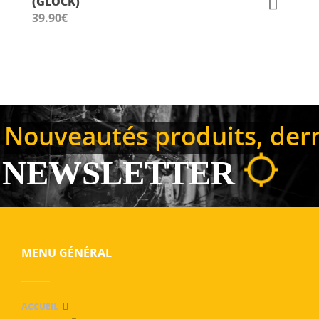
(GLOCK)
39.90
€
Nouveautés produits, derni
NEWSLETTER
MENU GÉNÉRAL
ACCUEIL