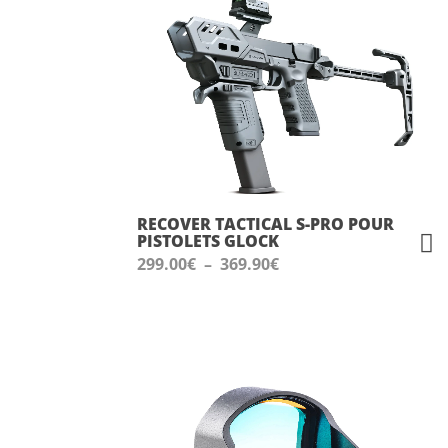
RECOVER TACTICAL S-PRO POUR
PISTOLETS GLOCK
Plage
299.00
€
–
369.90
€
de
prix :
299.00€
à
369.90€