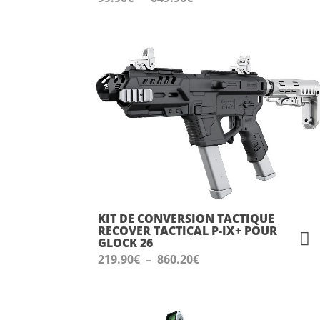
de
prix :
99.90€
à
649.90€
KIT DE CONVERSION TACTIQUE
RECOVER TACTICAL P-IX+ POUR
GLOCK 26
Plage
219.90
€
–
860.20
€
de
prix :
219.90€
à
860.20€