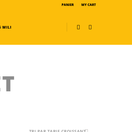
PANIER
MY CART
 MILI
ET
TRI PAR TARIF CROISSANT