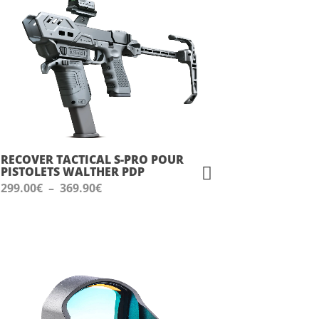
RECOVER TACTICAL S-PRO POUR
PISTOLETS WALTHER PDP
Plage
299.00
€
–
369.90
€
de
prix :
299.00€
à
369.90€