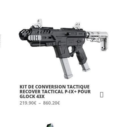
KIT DE CONVERSION TACTIQUE
RECOVER TACTICAL P-IX+ POUR
GLOCK 43X
Plage
219.90
€
–
860.20
€
de
prix :
219.90€
à
860.20€