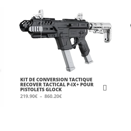
SSANT
KIT DE CONVERSION TACTIQUE
RECOVER TACTICAL P-IX+ POUR
PISTOLETS GLOCK
Plage
219.90
€
–
860.20
€
de
prix :
219.90€
à
860.20€