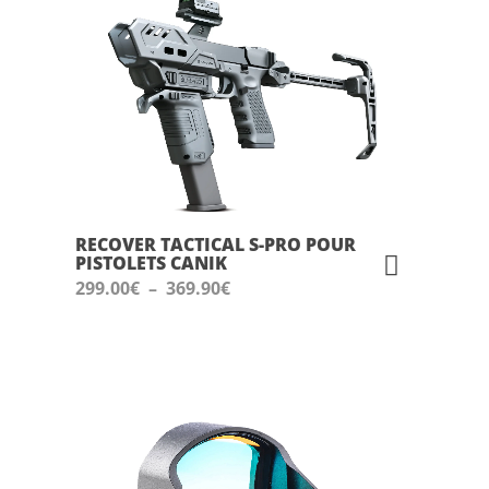
RECOVER TACTICAL S-PRO POUR
PISTOLETS CANIK
Plage
299.00
€
–
369.90
€
de
prix :
299.00€
à
369.90€