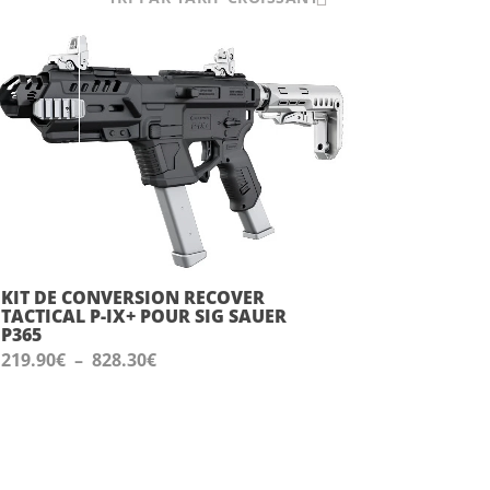
KIT DE CONVERSION RECOVER
TACTICAL P-IX+ POUR SIG SAUER
P365
Plage
219.90
€
–
828.30
€
de
prix :
219.90€
à
828.30€