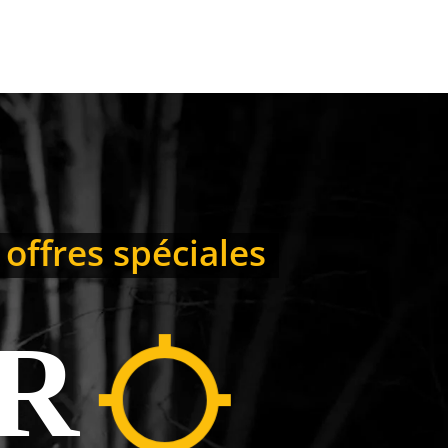
 offres spéciales
R