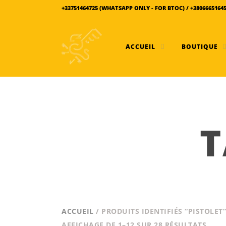
+33751464725 (WHATSAPP ONLY - FOR BTOC) / +3806665164
ACCUEIL
BOUTIQUE
T
ACCUEIL
/ PRODUITS IDENTIFIÉS “PISTOLET”
TRIÉ
AFFICHAGE DE 1–12 SUR 28 RÉSULTATS