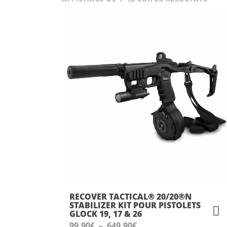
PAR
PRIX
CROI
RECOVER TACTICAL® 20/20®N
STABILIZER KIT POUR PISTOLETS
GLOCK 19, 17 & 26
Plage
99.90
€
–
649.90
€