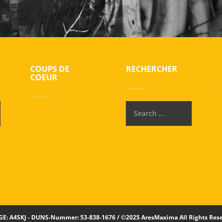
COUPS DE
RECHERCHER
COEUR
E: A4SKJ - DUNS-Nummer: 53-838-1676 / ©2025 AresMaxima All Rights Res