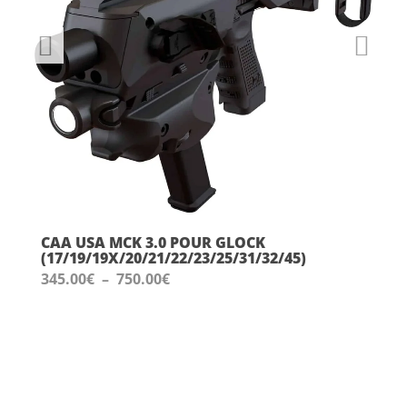
CAA USA MCK 3.0 POUR GLOCK
(17/19/19X/20/21/22/23/25/31/32/45)
Plage
345.00
€
–
750.00
€
de
prix :
345.00€
à
750.00€