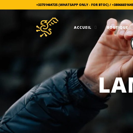
+33751464725 (WHATSAPP ONLY - FOR BTOC) / +3806665164
ACCUEIL
BOUTIQUE
LA