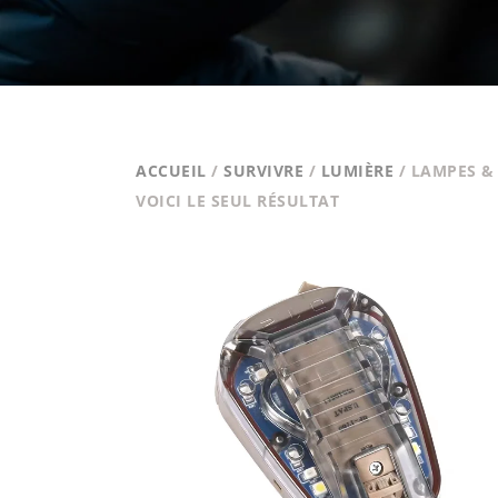
ACCUEIL
/
SURVIVRE
/
LUMIÈRE
/ LAMPES &
VOICI LE SEUL RÉSULTAT