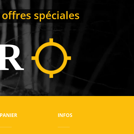
 offres spéciales
R
PANIER
INFOS