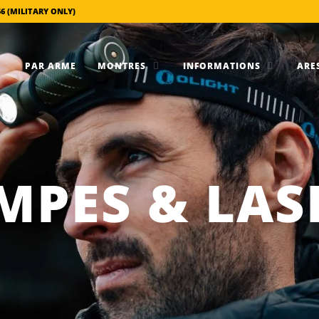
56 (MILITARY ONLY)
PAR ARME
MONTRES
INFORMATIONS
ARES
MPES & LAS