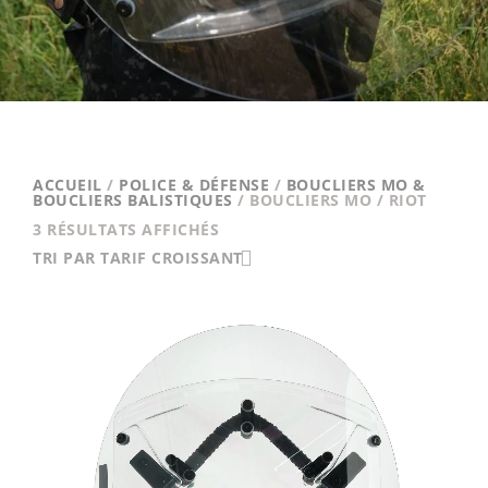
ACCUEIL
/
POLICE & DÉFENSE
/
BOUCLIERS MO &
BOUCLIERS BALISTIQUES
/ BOUCLIERS MO / RIOT
TRIÉ
3 RÉSULTATS AFFICHÉS
PAR
TRI PAR TARIF CROISSANT
PRIX
CROISSANT