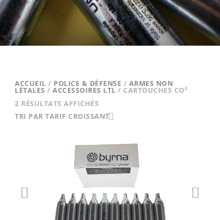
ACCUEIL
/
POLICE & DÉFENSE
/
ARMES NON
LÉTALES
/
ACCESSOIRES LTL
/ CARTOUCHES CO²
TRIÉ
2 RÉSULTATS AFFICHÉS
PAR
TRI PAR TARIF CROISSANT
PRIX
CROISSANT