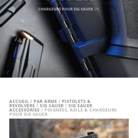
CHARGEURS POUR SIG SAUER
(1)
ACCUEIL
/
PAR ARME
/
PISTOLETS &
REVOLVERS
/
SIG SAUER
/
SIG SAUER
ACCESSORIES
/ POIGNÉES, RAILS & CHARGEURS
POUR SIG SAUER