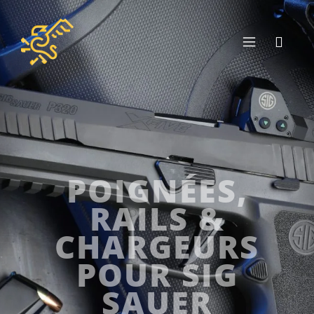
POIGNÉES,
RAILS &
CHARGEURS
POUR SIG
SAUER