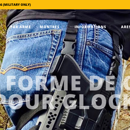
56 (MILITARY ONLY)
PAR ARME
MONTRES
INFORMATIONS
ARES
 FORME DE 
POUR GLOC