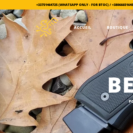
+33751464725 (WHATSAPP ONLY - FOR BTOC) / +3806665164
ACCUEIL
BOUTIQUE
B
P