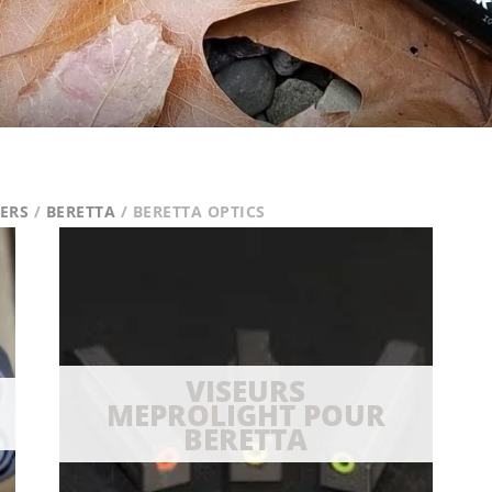
VERS
/
BERETTA
/ BERETTA OPTICS
VISEURS
MEPROLIGHT POUR
BERETTA