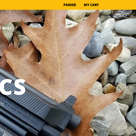
PANIER
MY CART
 MILI
CS
(1)