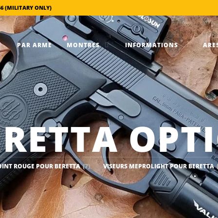
56 (MILITARY ONLY)
PAR ARME
MONTRES
INFORMATIONS
ARES
ERETTA OPTI
OINT ROUGE POUR BERETTA
(7)
VISEURS MEPROLIGHT POUR BERETTA