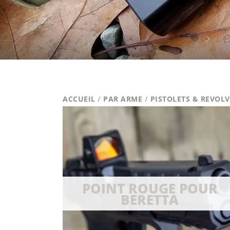
ACCUEIL
/
PAR ARME
/
PISTOLETS & REVOL
POINT ROUGE POUR
BERETTA