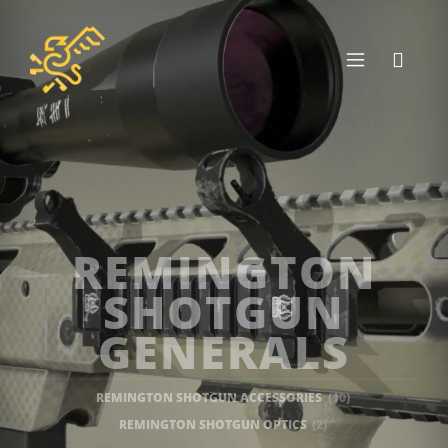
REMINGTON
SHOTGUN
GENERALS
REMINGTON SHOTGUN ACCESSORIES
(10)
REMINGTON SHOTGUN OPTICS
(2)