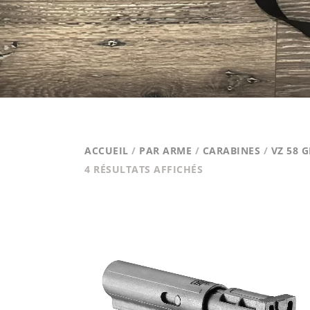
ACCUEIL
/
PAR ARME
/
CARABINES
/
VZ 58 
TRIÉ
4 RÉSULTATS AFFICHÉS
PAR
PRIX
CROISSANT