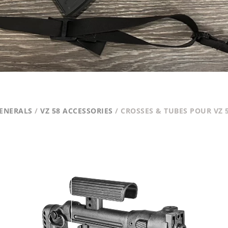
GENERALS
/
VZ 58 ACCESSORIES
/ CROSSES & TUBES POUR VZ 