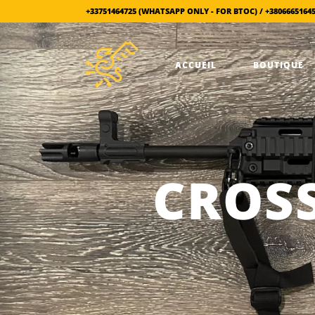
+33751464725 (WHATSAPP ONLY - FOR BTOC) / +3806665164
ACCUEIL
BOUTIQUE
CROSS