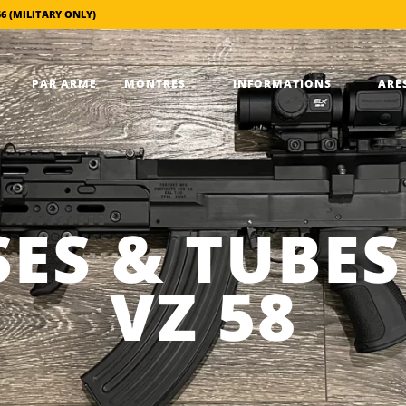
56 (MILITARY ONLY)
PAR ARME
MONTRES
INFORMATIONS
ARES
ES & TUBE
VZ 58