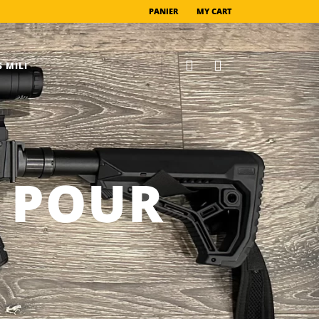
PANIER
MY CART
 MILI
S POUR