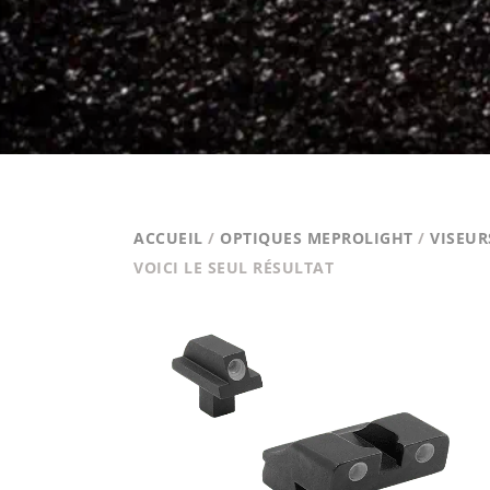
ACCUEIL
/
OPTIQUES MEPROLIGHT
/
VISEUR
VOICI LE SEUL RÉSULTAT