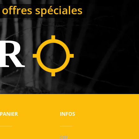
 offres spéciales
R
PANIER
INFOS
CGV