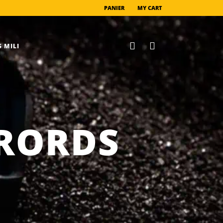
PANIER
MY CART
 MILI
RORDS