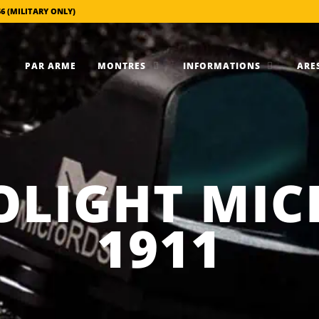
56 (MILITARY ONLY)
PAR ARME
MONTRES
INFORMATIONS
ARES
OLIGHT MIC
1911