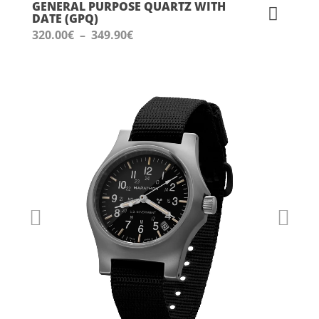
GENERAL PURPOSE QUARTZ WITH
DATE (GPQ)
Plage
320.00
€
–
349.90
€
de
prix :
320.00€
à
349.90€