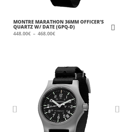
MONTRE MARATHON 36MM OFFICER’S
QUARTZ W/ DATE (GPQ-D)
Plage
448.00
€
–
468.00
€
de
prix :
448.00€
à
468.00€