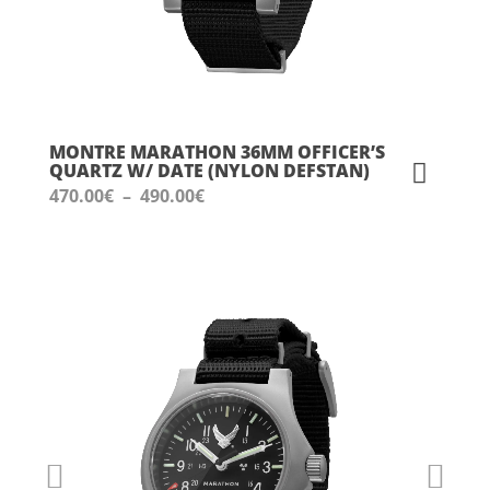
MONTRE MARATHON 36MM OFFICER’S
QUARTZ W/ DATE (NYLON DEFSTAN)
Plage
470.00
€
–
490.00
€
de
prix :
470.00€
à
490.00€