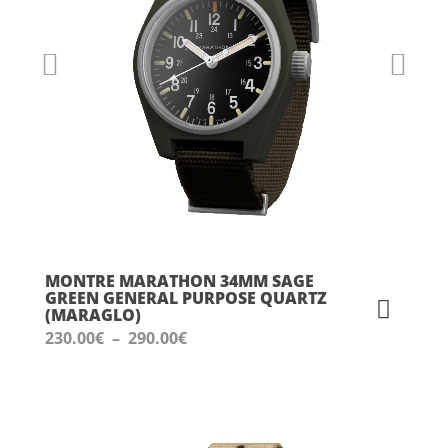
MONTRE MARATHON 34MM SAGE
GREEN GENERAL PURPOSE QUARTZ
(MARAGLO)
Plage
230.00
€
–
290.00
€
de
prix :
230.00€
à
290.00€