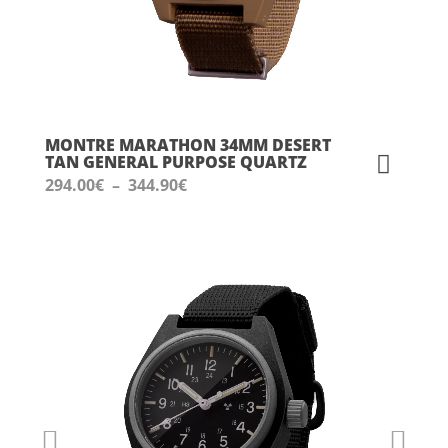
MONTRE MARATHON 34MM DESERT
TAN GENERAL PURPOSE QUARTZ
Plage
294.00
€
–
344.90
€
de
prix :
294.00€
à
344.90€