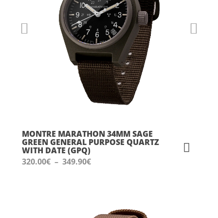
MONTRE MARATHON 34MM SAGE
GREEN GENERAL PURPOSE QUARTZ
WITH DATE (GPQ)
Plage
320.00
€
–
349.90
€
de
prix :
320.00€
à
349.90€