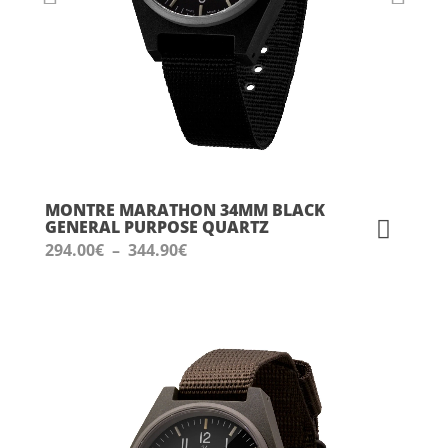
MONTRE MARATHON 34MM BLACK
GENERAL PURPOSE QUARTZ
Plage
294.00
€
–
344.90
€
de
prix :
294.00€
à
344.90€