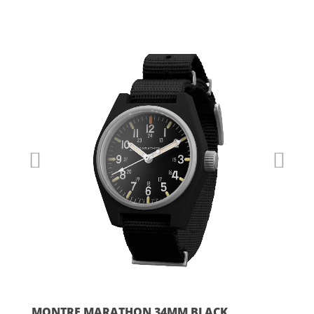
prix :
230.00€
à
290.00€
MONTRE MARATHON 34MM BLACK