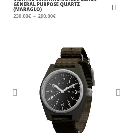
GENERAL PURPOSE QUARTZ
(MARAGLO)
Plage
230.00
€
–
290.00
€
de
prix :
230.00€
à
290.00€