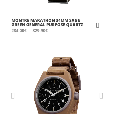
MONTRE MARATHON 34MM SAGE
GREEN GENERAL PURPOSE QUARTZ
Plage
284.00
€
–
329.90
€
de
prix :
284.00€
à
329.90€