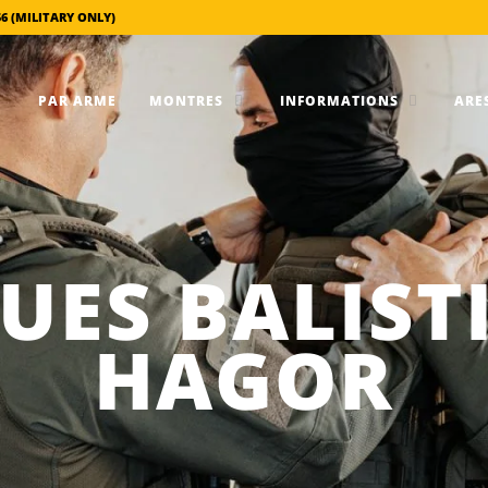
56 (MILITARY ONLY)
PAR ARME
MONTRES
INFORMATIONS
ARES
UES BALIST
HAGOR