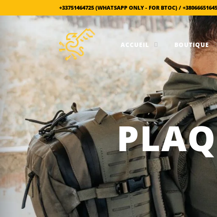
+33751464725 (WHATSAPP ONLY - FOR BTOC) / +3806665164
ACCUEIL
BOUTIQUE
PLAQ