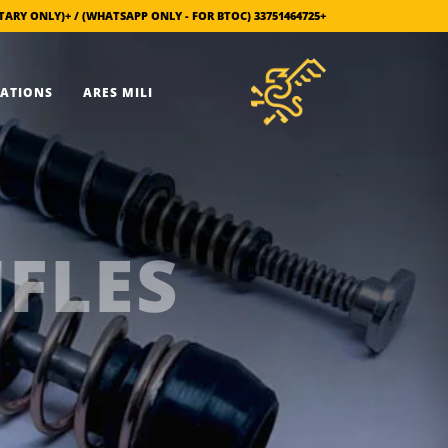
+33751464725 (WHATSAPP ONLY - FOR BTOC) / +380666516456 (MILITARY ONLY)
INFORMATIONS
ARES MILI
IFLES