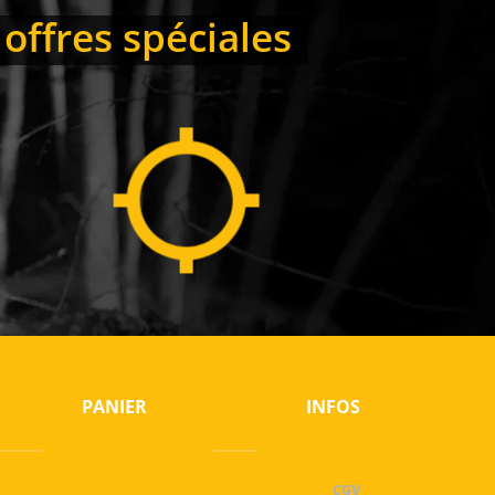
offres spéciales
PANIER
INFOS
CGV