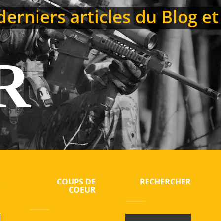
rniers articles du Blog et 
R
S
COUPS DE
RECHERCHER
COEUR