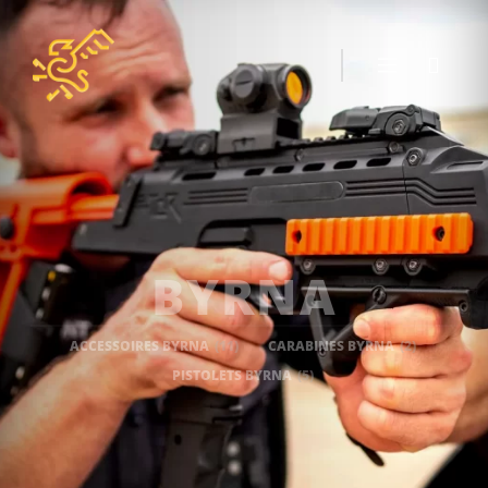
BYRNA
ACCESSOIRES BYRNA
(11)
CARABINES BYRNA
(2)
PISTOLETS BYRNA
(5)